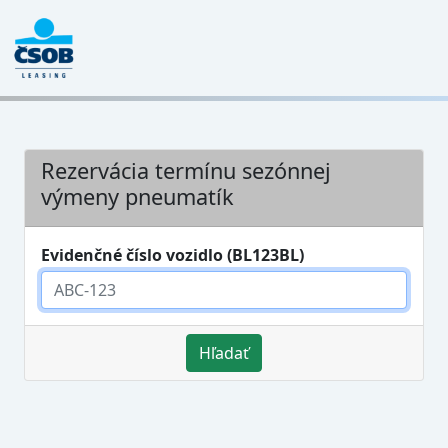
Rezervácia termínu sezónnej
výmeny pneumatík
Evidenčné číslo vozidlo (BL123BL)
Hľadať